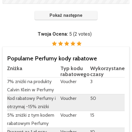
Pokaż następne
Twoja Ocena:
5
(
2
votes)
Popularne Perfumy kody rabatowe
Zniżka
Typ kodu
Wykorzystane
rabatowego
czasy
7% zniżki na produkty
Voucher
3
Calvin Klein w Perfumy
Kod rabatowy Perfumy i
Voucher
50
otrzymaj -15% zniżki
5% zniżki z tym kodem
Voucher
15
rabatowym Perfumy
Prezent za 1 zł przy
Voucher
10