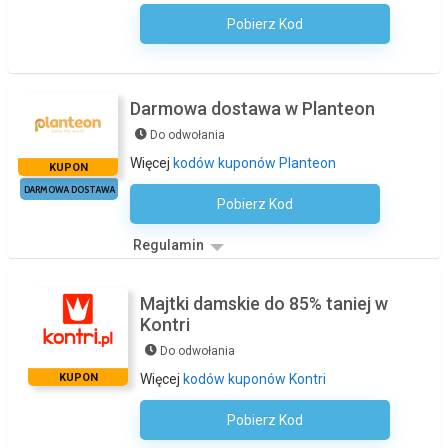
Pobierz Kod
Kod Nie Jest Wymagany
Darmowa dostawa w Planteon
Do odwołania
Więcej
kodów kuponów Planteon
KUPON
DARMOWA DOSTAWA
Pobierz Kod
Kod Nie Jest Wymagany
Regulamin
Majtki damskie do 85% taniej w
Kontri
Do odwołania
KUPON
Więcej
kodów kuponów Kontri
Pobierz Kod
Kod Nie Jest Wymagany