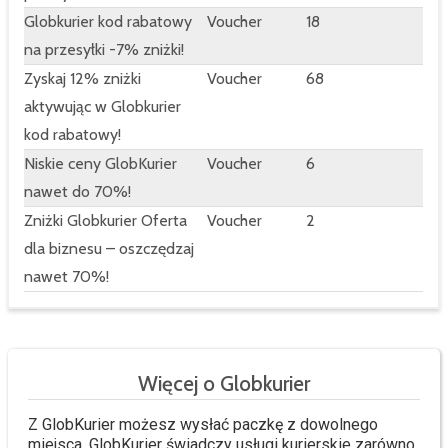
Globkurier kod rabatowy
Voucher
18
na przesyłki -7% zniżki!
Zyskaj 12% zniżki
Voucher
68
aktywując w Globkurier
kod rabatowy!
Niskie ceny GlobKurier
Voucher
6
nawet do 70%!
Zniżki Globkurier Oferta
Voucher
2
dla biznesu – oszczędzaj
nawet 70%!
Więcej o Globkurier
Z GlobKurier możesz wysłać paczkę z dowolnego
miejsca. GlobKurier świadczy usługi kurierskie zarówno