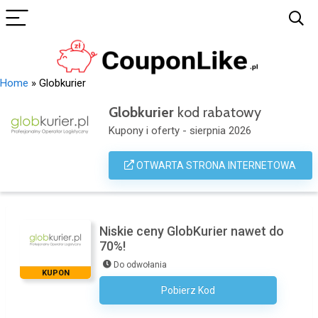
Home
»
Globkurier
Globkurier
kod rabatowy
Kupony i oferty - sierpnia 2026
OTWARTA STRONA INTERNETOWA
Niskie ceny GlobKurier nawet do
70%!
Do odwołania
KUPON
Pobierz Kod
Kod Nie Jest Wymagany