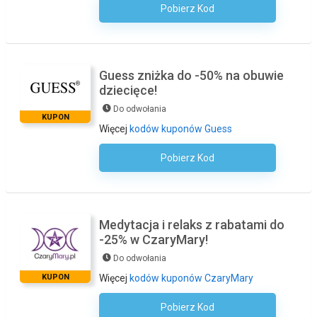
Pobierz Kod
Kod Nie Jest Wymagany
Guess zniżka do -50% na obuwie
dziecięce!
Do odwołania
KUPON
Więcej
kodów kuponów Guess
Pobierz Kod
Kod Nie Jest Wymagany
Medytacja i relaks z rabatami do
-25% w CzaryMary!
Do odwołania
KUPON
Więcej
kodów kuponów CzaryMary
Pobierz Kod
Kod Nie Jest Wymagany