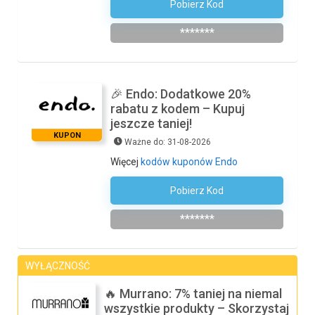
Pobierz Kod
Zapisz Się Do Newslettera
*******
🎉 Endo: Dodatkowe 20%
rabatu z kodem – Kupuj
jeszcze taniej!
KUPON
Ważne do: 31-08-2026
Więcej
kodów kuponów Endo
Pobierz Kod
20SUMMER
*******
WYŁĄCZNOŚĆ
🔥 Murrano: 7% taniej na niemal
wszystkie produkty – Skorzystaj