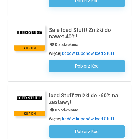
Pobierz Kod
Kod Nie Jest Wymagany
Sale Iced Stuff! Zniżki do
nawet 40%!
Do odwołania
KUPON
Więcej
kodów kuponów Iced Stuff
Pobierz Kod
Kod Nie Jest Wymagany
Iced Stuff zniżki do -60% na
zestawy!
Do odwołania
KUPON
Więcej
kodów kuponów Iced Stuff
Pobierz Kod
Kod Nie Jest Wymagany