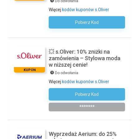
Do odwołania
Więcej
kodów kuponów s.Oliver
Pobierz Kod
Kod Nie Jest Wymagany
💥 s.Oliver: 10% zniżki na
zamówienia – Stylowa moda
w niższej cenie!
KUPON
Do odwołania
Więcej
kodów kuponów s.Oliver
Pobierz Kod
Zapisz Się Do Newslettera
*******
Wyprzedaż Aerium: do 25%