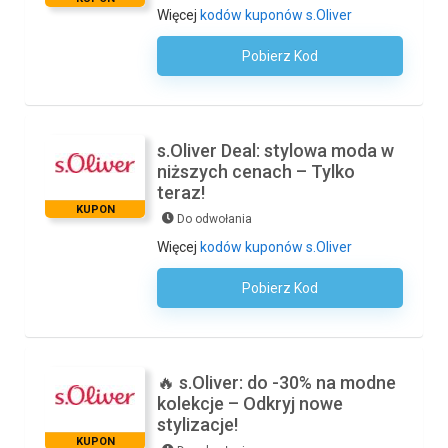
Więcej
kodów kuponów s.Oliver
Pobierz Kod
Kod Nie Jest Wymagany
s.Oliver Deal: stylowa moda w
niższych cenach – Tylko
teraz!
KUPON
Do odwołania
Więcej
kodów kuponów s.Oliver
Pobierz Kod
Kod Nie Jest Wymagany
🔥 s.Oliver: do -30% na modne
kolekcje – Odkryj nowe
stylizacje!
KUPON