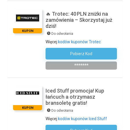
🔥 Trotec: 40 PLN zniżki na
zamówienia – Skorzystaj już
dziś!
KUPON
Do odwołania
Więcej
kodów kuponów Trotec
Pobierz Kod
Zapisz Się Do Newslettera
*******
Iced Stuff promocja! Kup
łańcuch a otrzymasz
bransoletę gratis!
KUPON
Do odwołania
Więcej
kodów kuponów Iced Stuff