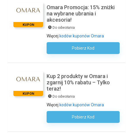
Omara Promocja: 15% zniżki
na wybrane ubrania i
akcesoria!
KUPON
Do odwołania
Więcej
kodów kuponów Omara
Pobierz Kod
Kod Nie Jest Wymagany
Kup 2 produkty w Omara i
zgarnij 10% rabatu – Tylko
teraz!
KUPON
Do odwołania
Więcej
kodów kuponów Omara
Pobierz Kod
Kod Nie Jest Wymagany