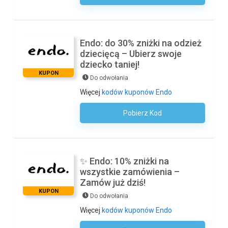
Endo: do 30% zniżki na odzież
dziecięcą – Ubierz swoje
dziecko taniej!
KUPON
Do odwołania
Więcej
kodów kuponów Endo
Pobierz Kod
Kod Nie Jest Wymagany
✨ Endo: 10% zniżki na
wszystkie zamówienia –
Zamów już dziś!
KUPON
Do odwołania
Więcej
kodów kuponów Endo