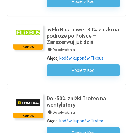
Pobierz Kod
Kod Nie Jest Wymagany
🔥FlixBus: nawet 30% zniżki na
podróże po Polsce –
Zarezerwuj już dziś!
KUPON
Do odwołania
Więcej
kodów kuponów Flixbus
Pobierz Kod
Kod Nie Jest Wymagany
Do -50% zniżki Trotec na
wentylatory
Do odwołania
KUPON
Więcej
kodów kuponów Trotec