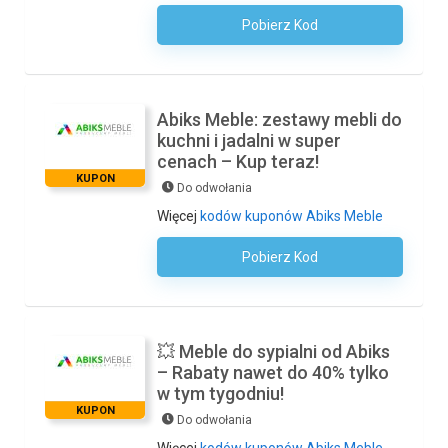
Pobierz Kod
Kod Nie Jest Wymagany
Abiks Meble: zestawy mebli do
kuchni i jadalni w super
cenach – Kup teraz!
KUPON
Do odwołania
Więcej
kodów kuponów Abiks Meble
Pobierz Kod
Kod Nie Jest Wymagany
💥 Meble do sypialni od Abiks
– Rabaty nawet do 40% tylko
w tym tygodniu!
KUPON
Do odwołania