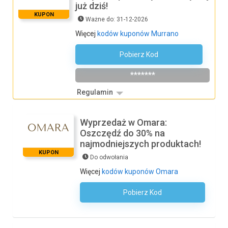
już dziś!
KUPON
Ważne do: 31-12-2026
Więcej
kodów kuponów Murrano
Pobierz Kod
CPLK7
*******
Regulamin
Wyprzedaż w Omara:
Oszczędź do 30% na
najmodniejszych produktach!
KUPON
Do odwołania
Więcej
kodów kuponów Omara
Pobierz Kod
Kod Nie Jest Wymagany