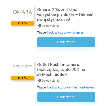
Omara: 20% zniżki na
wszystkie produkty – Odmień
swój styl już dziś!
KUPON
Do odwołania
Więcej
kodów kuponów Omara
Pobierz Kod
Kod Nie Jest Wymagany
Outlet Fashiontamers:
oszczędzaj aż do 70% na
setkach modeli!
KUPON
Do odwołania
Więcej
kodów kuponów Fashiontamers
Pobierz Kod
Kod Nie Jest Wymagany