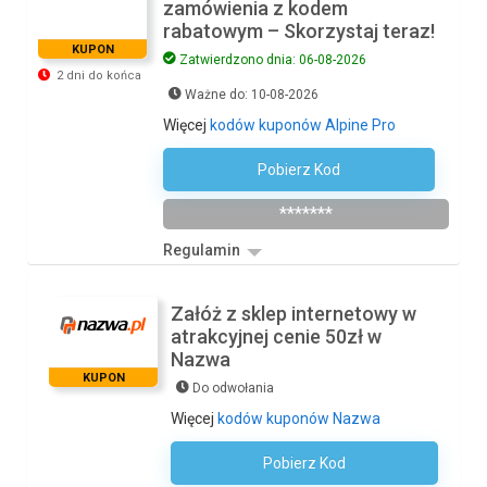
zamówienia z kodem
rabatowym – Skorzystaj teraz!
KUPON
Zatwierdzono dnia: 06-08-2026
2 dni do końca
Ważne do: 10-08-2026
Więcej
kodów kuponów Alpine Pro
Pobierz Kod
LATO20
*******
Regulamin
Załóż z sklep internetowy w
atrakcyjnej cenie 50zł w
Nazwa
KUPON
Do odwołania
Więcej
kodów kuponów Nazwa
Pobierz Kod
Kod Nie Jest Wymagany