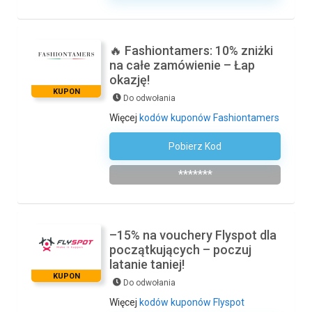
🔥 Fashiontamers: 10% zniżki
na całe zamówienie – Łap
okazję!
KUPON
Do odwołania
Więcej
kodów kuponów Fashiontamers
Pobierz Kod
Zapisz Się Do Newslettera
*******
–15% na vouchery Flyspot dla
początkujących – poczuj
latanie taniej!
KUPON
Do odwołania
Więcej
kodów kuponów Flyspot