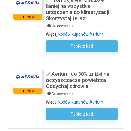
taniej na wszystkie
urządzenia do klimatyzacji –
KUPON
Skorzystaj teraz!
Do odwołania
Więcej
kodów kuponów Aerium
Pobierz Kod
Kod Nie Jest Wymagany
✅ Aerium: do 30% zniżki na
oczyszczacze powietrza –
Oddychaj zdrowiej!
KUPON
Do odwołania
Więcej
kodów kuponów Aerium
Pobierz Kod
Kod Nie Jest Wymagany