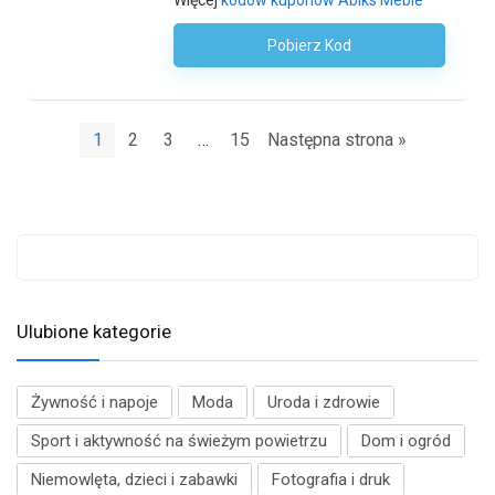
Więcej
kodów kuponów Abiks Meble
Pobierz Kod
Kod Nie Jest Wymagany
1
2
3
…
15
Następna strona »
Ulubione kategorie
Żywność i napoje
Moda
Uroda i zdrowie
Sport i aktywność na świeżym powietrzu
Dom i ogród
Niemowlęta, dzieci i zabawki
Fotografia i druk