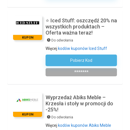
⭐ Iced Stuff: oszczędź 20% na
wszystkich produktach –
Oferta ważna teraz!
KUPON
Do odwołania
Więcej
kodów kuponów Iced Stuff
Pobierz Kod
Zapisz Się Do Newslettera
*******
Wyprzedaż Abiks Meble –
Krzesła i stoły w promocji do
-25%!
KUPON
Do odwołania
Więcej
kodów kuponów Abiks Meble