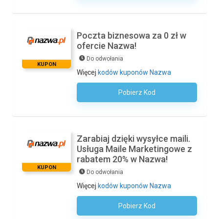
Poczta biznesowa za 0 zł w
ofercie Nazwa!
Do odwołania
KUPON
Więcej
kodów kuponów Nazwa
Pobierz Kod
Kod Nie Jest Wymagany
Zarabiaj dzięki wysyłce maili.
Usługa Maile Marketingowe z
rabatem 20% w Nazwa!
KUPON
Do odwołania
Więcej
kodów kuponów Nazwa
Pobierz Kod
Kod Nie Jest Wymagany