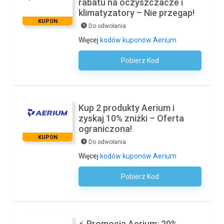
rabatu na oczyszczacze i
klimatyzatory – Nie przegap!
KUPON
Do odwołania
Więcej
kodów kuponów Aerium
Pobierz Kod
Kod Nie Jest Wymagany
Kup 2 produkty Aerium i
zyskaj 10% zniżki – Oferta
ograniczona!
KUPON
Do odwołania
Więcej
kodów kuponów Aerium
Pobierz Kod
Kod Nie Jest Wymagany
⚡ Promocja Aerium: 20%