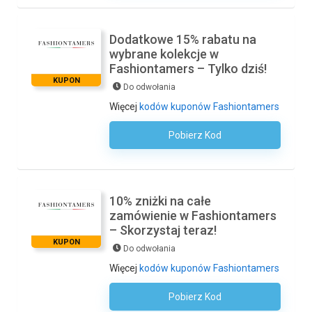
Dodatkowe 15% rabatu na
wybrane kolekcje w
Fashiontamers – Tylko dziś!
KUPON
Do odwołania
Więcej
kodów kuponów Fashiontamers
Pobierz Kod
Kod Nie Jest Wymagany
10% zniżki na całe
zamówienie w Fashiontamers
– Skorzystaj teraz!
KUPON
Do odwołania
Więcej
kodów kuponów Fashiontamers
Pobierz Kod
Kod Nie Jest Wymagany