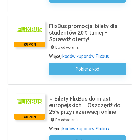
FlixBus promocja: bilety dla
studentów 20% taniej –
Sprawdź oferty!
KUPON
Do odwołania
Więcej
kodów kuponów Flixbus
Pobierz Kod
Kod Nie Jest Wymagany
⭐ Bilety FlixBus do miast
europejskich – Oszczędź do
25% przy rezerwacji online!
KUPON
Do odwołania
Więcej
kodów kuponów Flixbus