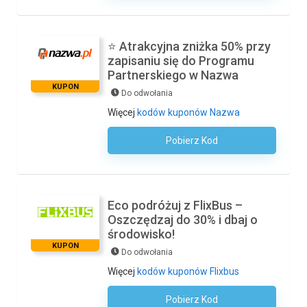
⭐ Atrakcyjna zniżka 50% przy
zapisaniu się do Programu
Partnerskiego w Nazwa
KUPON
Do odwołania
Więcej
kodów kuponów Nazwa
Pobierz Kod
Kod Nie Jest Wymagany
Eco podróżuj z FlixBus –
Oszczędzaj do 30% i dbaj o
środowisko!
KUPON
Do odwołania
Więcej
kodów kuponów Flixbus
Pobierz Kod
Kod Nie Jest Wymagany