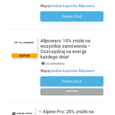
Więcej
kodów kuponów Allpowers
Pobierz Kod
Kod Nie Jest Wymagany
Allpowers: 10% zniżki na
wszystkie zamówienia –
Oszczędzaj na energii
KUPON
każdego dnia!
Do odwołania
Więcej
kodów kuponów Allpowers
Pobierz Kod
ALLPOWERSPL
*******
⭐ Alpine Pro: 20% zniżki na