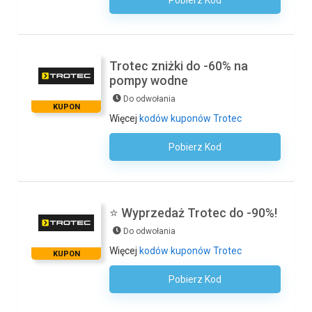
Pobierz Kod
Kod Nie Jest Wymagany
Trotec zniżki do -60% na
pompy wodne
Do odwołania
KUPON
Więcej
kodów kuponów Trotec
Pobierz Kod
Kod Nie Jest Wymagany
⭐ Wyprzedaż Trotec do -90%!
Do odwołania
Więcej
kodów kuponów Trotec
KUPON
Pobierz Kod
Kod Nie Jest Wymagany