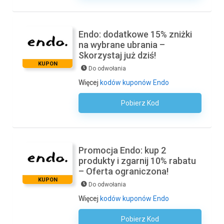
Endo: dodatkowe 15% zniżki
na wybrane ubrania –
Skorzystaj już dziś!
KUPON
Do odwołania
Więcej
kodów kuponów Endo
Pobierz Kod
Kod Nie Jest Wymagany
Promocja Endo: kup 2
produkty i zgarnij 10% rabatu
– Oferta ograniczona!
KUPON
Do odwołania
Więcej
kodów kuponów Endo
Pobierz Kod
Kod Nie Jest Wymagany