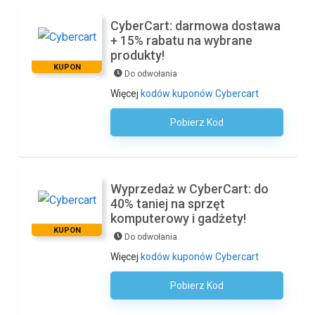
CyberCart: darmowa dostawa
+ 15% rabatu na wybrane
produkty!
KUPON
Do odwołania
Więcej
kodów kuponów Cybercart
Pobierz Kod
Kod Nie Jest Wymagany
Wyprzedaż w CyberCart: do
40% taniej na sprzęt
komputerowy i gadżety!
KUPON
Do odwołania
Więcej
kodów kuponów Cybercart
Pobierz Kod
Kod Nie Jest Wymagany