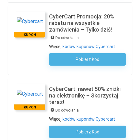
CyberCart Promocja: 20%
rabatu na wszystkie
zamówienia – Tylko dziś!
KUPON
Do odwołania
Więcej
kodów kuponów Cybercart
Pobierz Kod
Kod Nie Jest Wymagany
CyberCart: nawet 50% zniżki
na elektronikę – Skorzystaj
teraz!
KUPON
Do odwołania
Więcej
kodów kuponów Cybercart
Pobierz Kod
Kod Nie Jest Wymagany