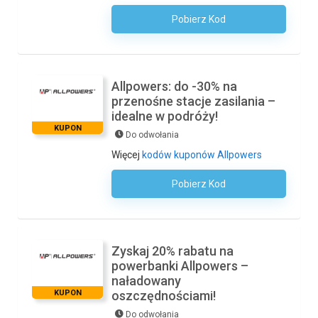
Pobierz Kod
Kod Nie Jest Wymagany
Allpowers: do -30% na
przenośne stacje zasilania –
idealne w podróży!
KUPON
Do odwołania
Więcej
kodów kuponów Allpowers
Pobierz Kod
Kod Nie Jest Wymagany
Zyskaj 20% rabatu na
powerbanki Allpowers –
naładowany
KUPON
oszczędnościami!
Do odwołania