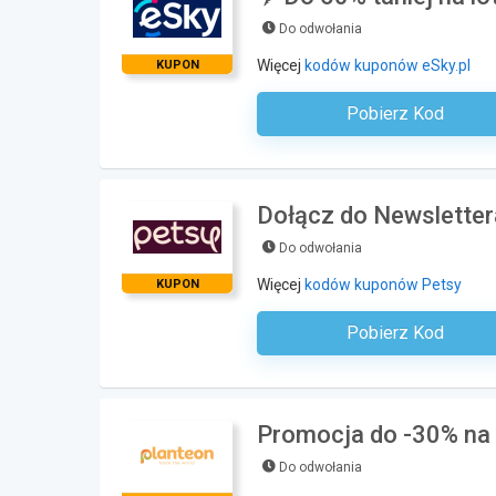
Do odwołania
Więcej
kodów kuponów eSky.pl
KUPON
Pobierz Kod
Kod Nie Jest Wyma
Dołącz do Newsletter
Do odwołania
Więcej
kodów kuponów Petsy
KUPON
Pobierz Kod
Kod Nie Jest Wyma
Promocja do -30% na 
Do odwołania