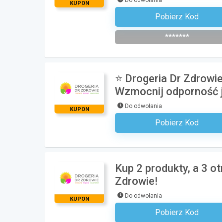
KUPON
Pobierz Kod
Zapisz Się Do Newsle
*******
⭐ Drogeria Dr Zdrowie
Wzmocnij odporność j
Do odwołania
KUPON
Pobierz Kod
Kod Nie Jest Wyma
Kup 2 produkty, a 3 o
Zdrowie!
Do odwołania
KUPON
Pobierz Kod
Kod Nie Jest Wyma