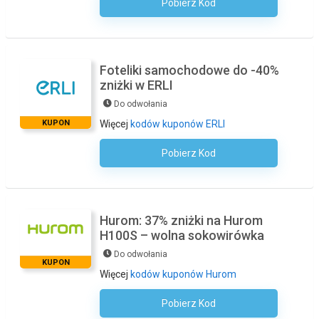
Pobierz Kod
Kod Nie Jest Wymagany
Foteliki samochodowe do -40%
zniżki w ERLI
Do odwołania
KUPON
Więcej
kodów kuponów ERLI
Pobierz Kod
Kod Nie Jest Wymagany
Hurom: 37% zniżki na Hurom
H100S – wolna sokowirówka
Do odwołania
KUPON
Więcej
kodów kuponów Hurom
Pobierz Kod
Kod Nie Jest Wymagany