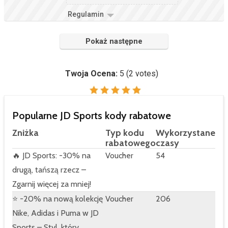
Regulamin
Pokaż następne
Twoja Ocena:
5
(
2
votes)
Popularne JD Sports kody rabatowe
Zniżka
Typ kodu
Wykorzystane
rabatowego
czasy
🔥 JD Sports: -30% na
Voucher
54
drugą, tańszą rzecz –
Zgarnij więcej za mniej!
⭐ -20% na nową kolekcję
Voucher
206
Nike, Adidas i Puma w JD
Sports – Styl, który