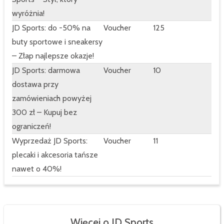
wyróżnia!
JD Sports: do -50% na
Voucher
125
buty sportowe i sneakersy
– Złap najlepsze okazje!
JD Sports: darmowa
Voucher
10
dostawa przy
zamówieniach powyżej
300 zł – Kupuj bez
ograniczeń!
Wyprzedaż JD Sports:
Voucher
11
plecaki i akcesoria tańsze
nawet o 40%!
Więcej o JD Sports