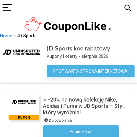
Home
»
JD Sports
JD Sports
kod rabatowy
Kupony i oferty - sierpnia 2026
OTWARTA STRONA INTERNETOWA
⭐ -20% na nową kolekcję Nike,
Adidas i Puma w JD Sports – Styl,
który wyróżnia!
KUPON
Do odwołania
Pobierz Kod
Kod Nie Jest Wymagany